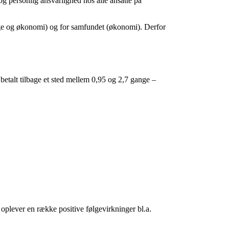
g personlig ansvarlighed hos alle ansatte på
mage og økonomi) og for samfundet (økonomi). Derfor
 betalt tilbage et sted mellem 0,95 og 2,7 gange –
jø oplever en række positive følgevirkninger bl.a.