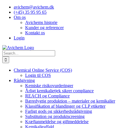
Skip
avichem@avichem.dk
to
(+45) 35 95 95 65
content
Om os
Avichems historie
Kunder og referencer
Kontakt os
Login
Search
for:
Chemical Online Service (COS)
Login til COS
Rådgivning
Kemiske risikovurderinger
Årligt kemikalietjek sikrer compliance
REACH og Compliance
Bæredygtig produktion – materialer og kemikalier
Klassifikation af blandinger og CLP etiketter
Farligt gods og sikkerhedsrådgivning
Substitution og produktscreening
Kræftanmeldelse og giftmeddelelse
Kemikalieaffald