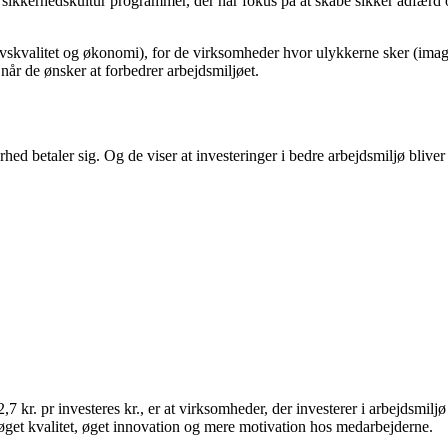
sikkerhedskultur programmer, der har fokus på at skabe sikker adfærd o
 (livskvalitet og økonomi), for de virksomheder hvor ulykkerne sker (i
 når de ønsker at forbedrer arbejdsmiljøet.
ed betaler sig. Og de viser at investeringer i bedre arbejdsmiljø bliver
2,7 kr. pr investeres kr., er at virksomheder, der investerer i arbejdsmil
, øget kvalitet, øget innovation og mere motivation hos medarbejderne.