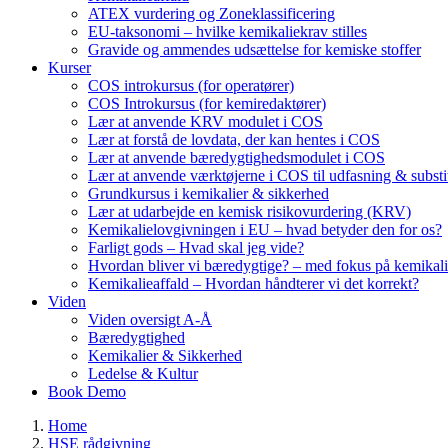
ATEX vurdering og Zoneklassificering
EU-taksonomi – hvilke kemikaliekrav stilles
Gravide og ammendes udsættelse for kemiske stoffer
Kurser
COS introkursus (for operatører)
COS Introkursus (for kemiredaktører)
Lær at anvende KRV modulet i COS
Lær at forstå de lovdata, der kan hentes i COS
Lær at anvende bæredygtighedsmodulet i COS
Lær at anvende værktøjerne i COS til udfasning & substi
Grundkursus i kemikalier & sikkerhed
Lær at udarbejde en kemisk risikovurdering (KRV)
Kemikalielovgivningen i EU – hvad betyder den for os?
Farligt gods – Hvad skal jeg vide?
Hvordan bliver vi bæredygtige? – med fokus på kemikali
Kemikalieaffald – Hvordan håndterer vi det korrekt?
Viden
Viden oversigt A-Å
Bæredygtighed
Kemikalier & Sikkerhed
Ledelse & Kultur
Book Demo
Home
HSE rådgivning