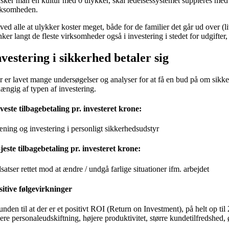
sker man en kultur med 0 ulykker, skal ledelsessystemet suppleres med 
rksomheden.
 ved alle at ulykker koster meget, både for de familier det går ud over
ker langt de fleste virksomheder også i investering i stedet for udgifter,
nvestering i sikkerhed betaler sig
r er lavet mange undersøgelser og analyser for at få en bud på om sikkerh
hængig af typen af investering.
veste tilbagebetaling pr. investeret krone:
æning og investering i personligt sikkerhedsudstyr
jeste tilbagebetaling pr. investeret krone:
satser rettet mod at ændre / undgå farlige situationer ifm. arbejdet
sitive følgevirkninger
nden til at der er et positivt ROI (Return on Investment), på helt op til 
vere personaleudskiftning, højere produktivitet, større kundetilfredshed