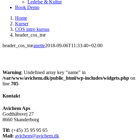
Ledelse & Kultur
Book Demo
Home
Kurser
COS intro kursus
header_cos_træ
header_cos_træ
anette
2018-09-06T11:33:40+02:00
Warning
: Undefined array key "name" in
/var/www/avichem.dk/public_html/wp-includes/widgets.php
on
line
705
Kontakt
Avichem Aps
Godthåbsvej 27
8660 Skanderborg
Tlf:
(+45) 35 95 95 65
Mail:
avichem@avichem.dk