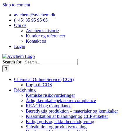
Skip to content
avichem@avichem.dk
(+45) 35 95 95 65
Om os
Avichems historie
Kunder og referencer
Kontakt os
Login
Search for:
Chemical Online Service (COS)
Login til COS
Rådgivning
Kemiske risikovurderinger
Årligt kemikalietjek sikrer compliance
REACH og Compliance
Bæredygtig produktion – materialer og kemikalier
Klassifikation af blandinger og CLP etiketter
Farligt gods og sikkerhedsrådgivning
Substitution og produktscreening