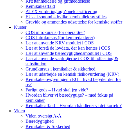
Kræftanmeldelse og giftmeddelelse
Kemikalieaffald
ATEX vurdering og Zoneklassificering
EU-taksonomi – hvilke kemikaliekrav stilles
Gravide og ammendes udsættelse for kemiske stoffer
Kurser
COS introkursus (for operatører)
COS Introkursus (for kemiredaktører)
Lær at anvende KRV modulet i COS
Lær at forstå de lovdata, der kan hentes i COS
Lær at anvende bæredygtighedsmodulet i COS
Lær at anvende værktøjerne i COS til udfasning &
substitution
Grundkursus i kemikalier & sikkerhed
Lær at udarbejde en kemisk risikovurdering (KRV)
Kemikalielovgivningen i EU – hvad betyder den for
os?
Farligt gods – Hvad skal jeg vide?
Hvordan bliver vi bæredygtige? – med fokus på
kemikalier
Kemikalieaffald – Hvordan håndterer vi det korrekt?
Viden
Viden oversigt A-Å
Bæredygtighed
Kemikalier & Sikkerhed