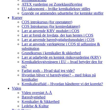
ATEX vurdering og Zoneklassificering
EU-taksonomi – hvilke kemikaliekrav stilles
Gravide og ammendes udsættelse for kemiske stoffer
Kurser
COS introkursus (for operatører)
COS Introkursus (for kemiredaktører)
Lær at anvende KRV modulet i COS
Lær at forstå de lovdata, der kan hentes i COS
Lær at anvende bæredygtighedsmodulet i COS
Lær at anvende værktøjerne i COS til udfasning &
substitution
Grundkursus i kemikalier & sikkerhed
Lær at udarbejde en kemisk risikovurdering (KRV)
Kemikalielovgivningen i EU – hvad betyder den for
os?
Farligt gods – Hvad skal jeg vide?
Hvordan bliver vi bæredygtige? – med fokus på
kemikalier
Kemikalieaffald – Hvordan håndterer vi det korrekt?
Viden
Viden oversigt A-Å
Bæredygtighed
Kemikalier & Sikkerhed
Ledelse & Kultur