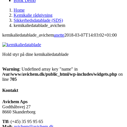
Book Demo
Home
Kemikalie rådgivning
Sikkerhedsdatablade (SDS)
kemikaliedatablade_avichem
kemikaliedatablade_avichem
anette
2018-03-07T14:03:02+01:00
Hold styr på dine kemikaliedatablade
Warning
: Undefined array key "name" in
/var/www/avichem.dk/public_html/wp-includes/widgets.php
on
line
705
Kontakt
Avichem Aps
Godthåbsvej 27
8660 Skanderborg
Tlf:
(+45) 35 95 95 65
Mail:
avichem@avichem.dk