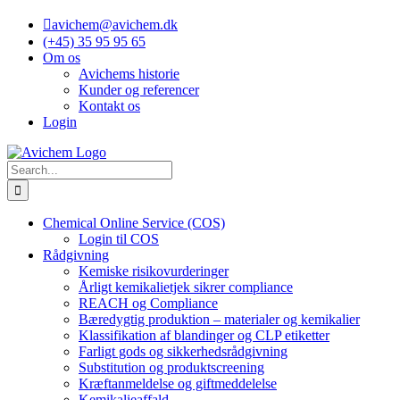
Skip
avichem@avichem.dk
to
(+45) 35 95 95 65
content
Om os
Avichems historie
Kunder og referencer
Kontakt os
Login
Search
for:
Chemical Online Service (COS)
Login til COS
Rådgivning
Kemiske risikovurderinger
Årligt kemikalietjek sikrer compliance
REACH og Compliance
Bæredygtig produktion – materialer og kemikalier
Klassifikation af blandinger og CLP etiketter
Farligt gods og sikkerhedsrådgivning
Substitution og produktscreening
Kræftanmeldelse og giftmeddelelse
Kemikalieaffald